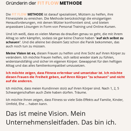
Gründerin der
FIT FLOW
METHODE
Die
FIT FLOW
METHODE
ist darauf spezialisiert, Müttern zu helfen, ihre
Fitnessziele zu erreichen. Die Methode berücksichtigt die einzigartigen
Herausforderungen, mit denen Mütter konfrontiert sind, und bieten
anpassbare Lösungen in Form von Personal Training und Online-Kursen.
Und ich weiß, dass es vielen Mamas da draußen genau so geht, die mit ihrem
Alltag so sehr kämpfen, sodass sie gar keine Chance haben "
auf sich selbst zu
schauen
". Und die alleine bei diesem Satz schon die Panik bekommen, das
auch noch tun zu müssen.
Meine Vision ist es,
diesen Frauen zu helfen und ihre Sicht auf ihren Körper zu
verändern. Ich möchte Frauen helfen, sich selbst wieder stark zu fühlen,
widerstandsfähig und sicher im eigenen Körper. Gewappnet für den heftigen
Alltag und das alles familienkompatibel umzusetzen.
Ich möchte zeigen, dass Fitness erlernbar und umsetzbar ist. Ich möchte
diesen Frauen die Freiheit geben, auf ihren Körper "zu schauen" und nicht
auf die anderen.
Ich möchte, dass meien Kundinnen stolz auf ihren Körper sind. Nach 1, 2, 5
Schwangerschaften auch Ziele haben dürfen. Träume.
Ich möchte ihnen zeigen, dass Fitness so viele Side-Effekts auf Familie, Kinder,
Umfeld, Ehe ... haben kann.
Das ist meine Vision. Mein
Unternehmensleitfaden. Das bin ich.